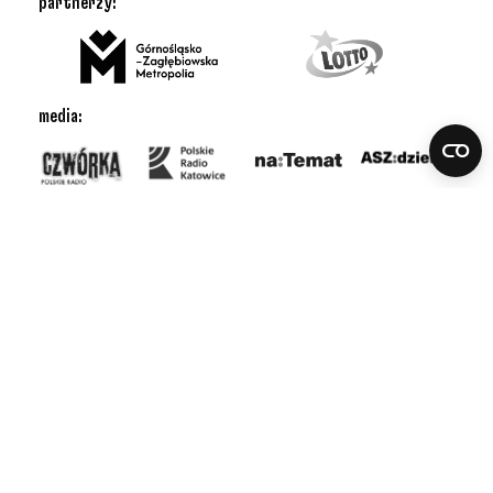
partnerzy:
media:
bilety: