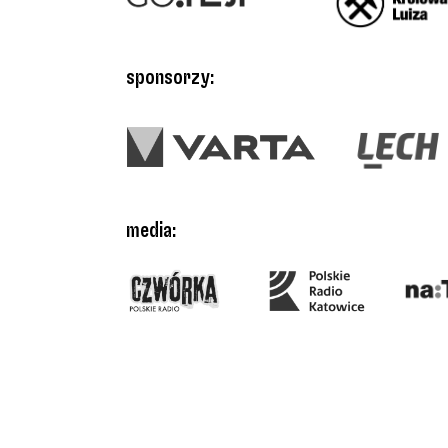
sponsorzy:
media:
bilety: