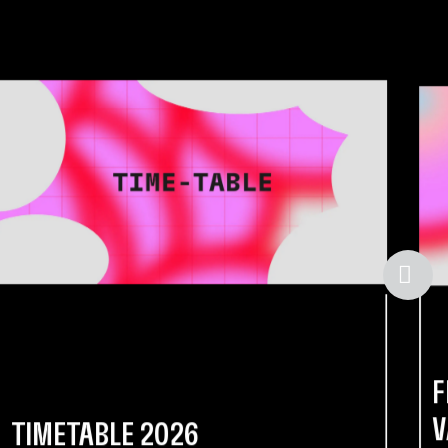
F
V
TIMETABLE 2026