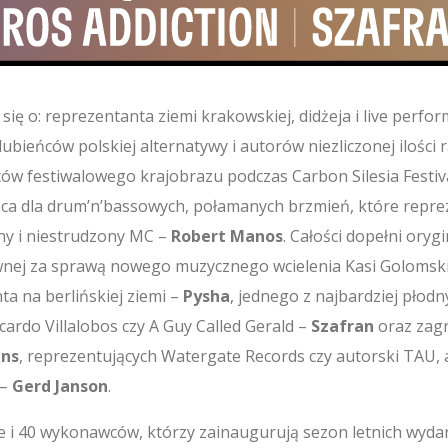
ię o: reprezentanta ziemi krakowskiej, didżeja i live perfo
ulubieńców polskiej alternatywy i autorów niezliczonej ilości
w festiwalowego krajobrazu podczas Carbon Silesia Festiva
sca dla drum’n’bassowych, połamanych brzmień, które repr
ny i niestrudzony MC –
Robert Manos
. Całości dopełni oryg
wnej za sprawą nowego muzycznego wcielenia Kasi Golomskie
ta na berlińskiej ziemi –
Pysha
, jednego z najbardziej płod
cardo Villalobos czy A Guy Called Gerald –
Szafran
oraz zagr
ns
, reprezentujących Watergate Records czy autorski TAU, a
 –
Gerd Janson
.
e i 40 wykonawców, którzy zainaugurują sezon letnich wydarz