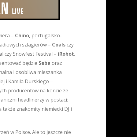
rmera –
Chino
, portugalsko-
 radiowych szlagierów –
Coals
czy
l czy Snowfest Festival –
iRobot
.
ezentować będzie
Seba
oraz
inalna i osobliwa mieszanka
j i Kamila Durskiego –
nych producentów na koncie ze
aniczni headlinerzy w postaci:
 także znakomity niemiecki DJ i
eń w Polsce. Ale to jeszcze nie