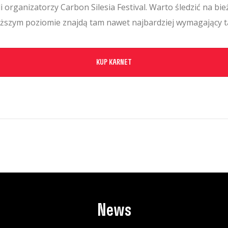
li organizatorzy Carbon Silesia Festival. Warto śledzić na b
ższym poziomie znajdą tam nawet najbardziej wymagający t
KUP KARNET
News