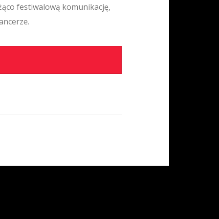
ieżąco festiwalową komunikację,
ancerze.