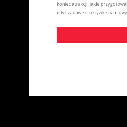
koniec atrakcji, jakie przygotowa
gdyż zabawę i rozrywke na najwy