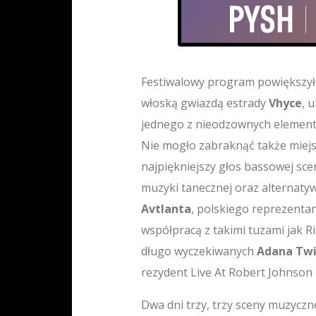
Festiwalowy program powiększył s
włoską gwiazdą estrady
Vhyce
, 
jednego z nieodzownych elementó
Nie mogło zabraknąć także miej
najpiękniejszy głos bassowej sce
muzyki tanecznej oraz alternaty
Avtlanta
, polskiego reprezentan
współpracą z takimi tuzami jak Ri
długo wyczekiwanych
Adana Twi
rezydent Live At Robert Johnson
Dwa dni trzy, trzy sceny muzyczn