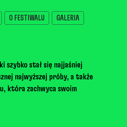
O FESTIWALU
GALERIA
i szybko stał się najjaśniej
znej najwyższej próby, a także
rzu, która zachwyca swoim