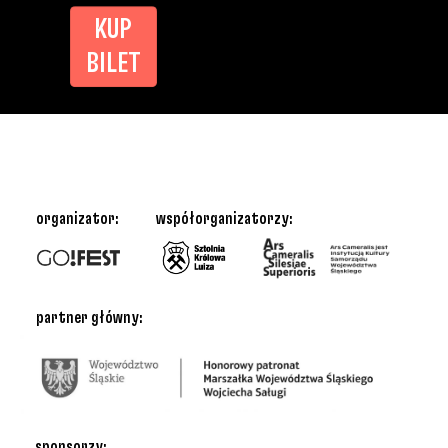
KUP
BILET
organizator:
współorganizatorzy:
partner główny:
sponsorzy: