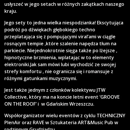
usłyszeć w jego setach w różnych zakątkach naszego
kraju.
Jego sety to jedna wielka niespodzianka! Ekscytująca
podróż po dźwiękach głębokiego techno
przeplatająca się z pompującymi viral’ami w ciągle
rosnącym tempie ,które szalenie napędza tłum na
parkiecie. Niejednokrotnie sięga także po lżejsze ,
hipnotyczne brzmienia, wplatając w to elementy
elektroniki.Jak sam mówi lubi wychodzić ze swojej
strefy komfortu , nie ogranicza się i romansuje z
różnymi gatunkami muzycznymi.
Jest także jednym z członków kolektywu JTW
Collective, który ma na koncie letni event ‘GROOVE
ON THE ROOF’ i
w Gdańskim Wrzeszczu.
Współorganizator wielu eventów z cyklu TECHNICZNY
PlenAir oraz RAVE w Sztukateria ART&Music Pub w
rodzinnym Grudziądzu.