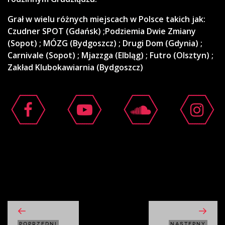
Grał w wielu różnych miejscach w Polsce takich jak:
Czudner SPOT (Gdańsk) ;Podziemia Dwie Zmiany
(Sopot) ; MÓZG (Bydgoszcz) ; Drugi Dom (Gdynia) ;
Carnivale (Sopot) ; Mjazzga (Elbląg) ; Futro (Olsztyn) ;
Zakład Klubokawiarnia (Bydgoszcz)
moshi moshi
POPRZEDNI
NASTĘPNY