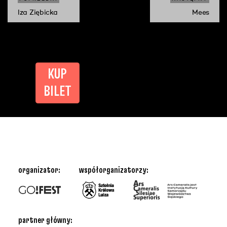
Iza Ziębicka
Mees
KUP
BILET
organizator:
współorganizatorzy:
partner główny: