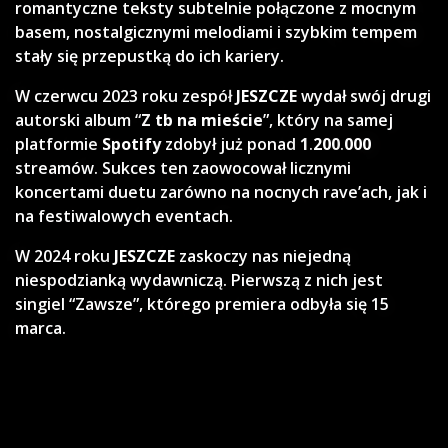
romantyczne teksty subtelnie połączone z mocnym
basem, nostalgicznymi melodiami i szybkim tempem
stały się przepustką do ich kariery.
W czerwcu 2023 roku zespół
JESZCZE
wydał swój drugi
autorski album “
Z
tb na mieście
”, który na samej
platformie
Spotify
zdobył już ponad
1
.
200
.
000
streamów. Sukces ten zaowocował licznymi
koncertami duetu zarówno na nocnych rave’ach, jak i
na festiwalowych eventach.
W 2024 roku
JESZCZE
zaskoczy nas niejedną
niespodzianką wydawniczą. Pierwszą z nich jest
singiel “Zawsze”, którego premiera odbyła się 15
marca.