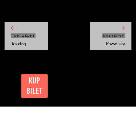
moshi moshi
POPRZEDNI
NASTĘPNY
Jazxing
Kovvalsky
KUP
BILET