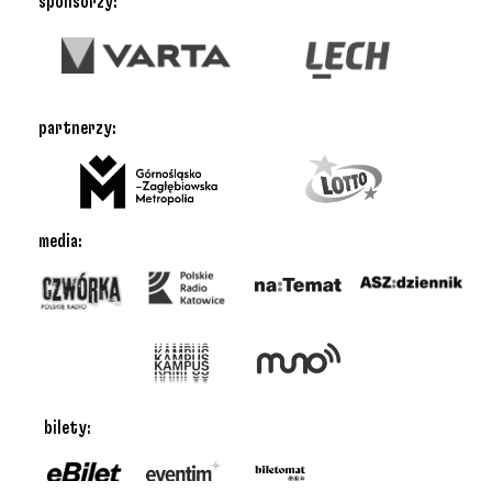
sponsorzy:
partnerzy:
media:
bilety: