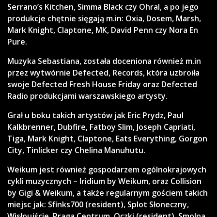
Serrano’s Kitchen, Simma Black czy Ohral, a po jego
produkcje chętnie sięgają m.in: Oxia, Dosem, Marsh,
Mark Knight, Claptone, MK, David Penn czy Nora En
Pure.
Muzyka Sebastiana, została doceniona również m.in
przez wytwórnie Defected, Records, która uzbroiła
swoje Defected Fresh House Friday oraz Defected
Radio produkcjami warszawskiego artysty.
Grał u boku takich artystów jak Eric Prydz, Paul
Kalkbrenner, Dubfire, Fatboy Slim, Joseph Capriati,
Tiga, Mark Knight, Claptone, Eats Everything, Gorgon
City, Tinlicker czy Chelina Manuhutu.
Weikum jest również gospodarzem ogólnokrajowych
cykli muzycznych – Iridium by Weikum, oraz Collision
by Gigi & Weikum, a także regularnym gościem takich
miejsc jak: Sfinks700 (resident), Splot Słoneczny,
Wisłoujście, Praga Centrum, Oczki (resident), Smolna,