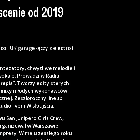
scenie od 2019
o i UK garage łączy z electro i
yntezatory, chwytliwe melodie i
okale. Prowadzi w Radiu
apia”. Tworzy edity starych
 remixy młodych wykonawców
znej. Zeszłoroczny lineup
udioriver i Wisłoujścia.
u San Junipero Girls Crew,
organizował w Warszawie
mprezy. W maju zeszłego roku