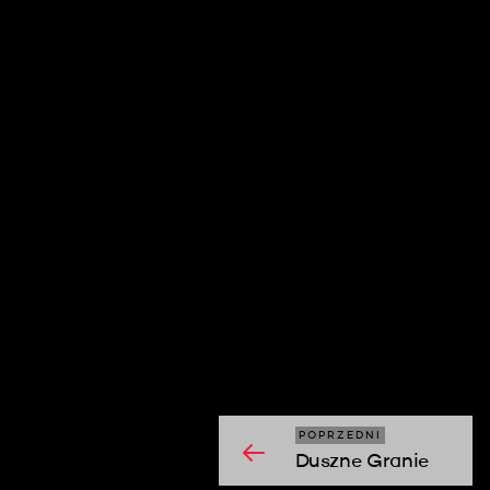
moshi mosh
POPRZEDNI
Duszne Granie