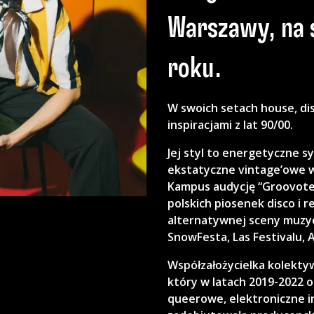
Warszawy, na 
roku.
W swoich setach house, disc
inspiracjami z lat 90/00.
Jej styl to energetyczne s
ekstatyczne vintage’owe w
Kampus audycję “Groovoter
polskich piosenek disco i
alternatywnej sceny muzyc
SnowFesta, Las Festivalu, A
Współzałożycielka kolektyw
który w latach 2019-2022 
queerowe, elektroniczne i