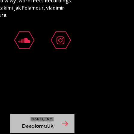
o w wytwórni Pets Recordings.
takimi jak Folamour, vladimir
ra.
NASTĘPNY
Deeplomatik