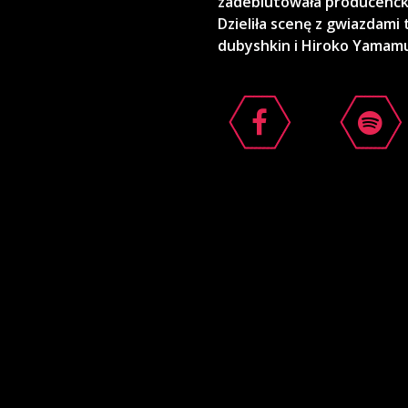
zadebiutowała producenck
Dzieliła scenę z gwiazdami 
dubyshkin i Hiroko Yamamu
i