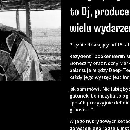
to Dj, produc
wielu wydarzeń
Prężnie działający od 15 la
Rezydent i booker Berlin 
Słoneczny oraz Nocny Mar
balansuje między Deep-Te
każdy jego występ jest inn
Jak sam mówi ,,Nie lubię 
gatunek, bo muzyka to ogr
sposób precyzyjnie definiow
groove… “.
W jego hybrydowych setac
do wszelkiego rodzaju ins