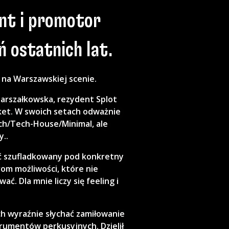
ent i promotor
 ostatnich lat.
t na Warszawskiej scenie.
Marszałkowska, rezydent Splot
ket. W swoich setach odważnie
ch/Tech-House/Minimal, ale
y..
być szufladkowany pod konkretny
om możliwości, które nie
ać. Dla mnie liczy się feeling i
h wyraźnie słychać zamiłowanie
trumentów perkusyjnych. Dzielił