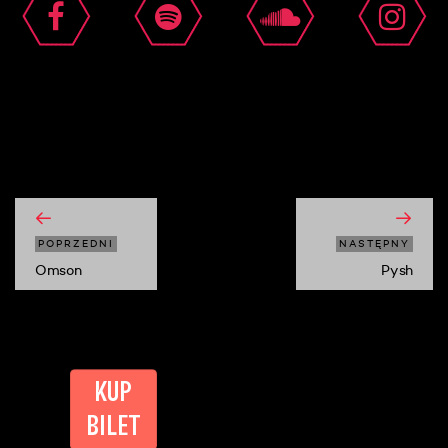
moshi moshi
POPRZEDNI
NASTĘPNY
Omson
Pysh
KUP
BILET