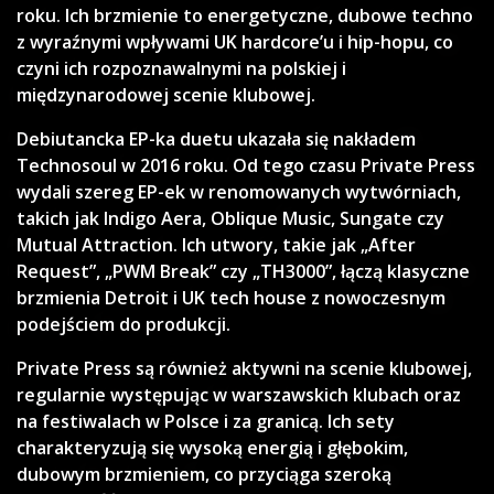
roku.
Ich brzmienie to energetyczne, dubowe techno
z wyraźnymi wpływami UK hardcore’u i hip-hopu, co
czyni ich rozpoznawalnymi na polskiej i
międzynarodowej scenie klubowej.
Debiutancka EP-ka duetu ukazała się nakładem
Technosoul w 2016 roku.
Od tego czasu Private Press
wydali szereg EP-ek w renomowanych wytwórniach,
takich jak Indigo Aera, Oblique Music, Sungate czy
Mutual Attraction.
Ich utwory, takie jak „After
Request”, „PWM Break” czy „TH3000”, łączą klasyczne
brzmienia Detroit i UK tech house z nowoczesnym
podejściem do produkcji.
Private Press są również aktywni na scenie klubowej,
regularnie występując w warszawskich klubach oraz
na festiwalach w Polsce i za granicą.
Ich sety
charakteryzują się wysoką energią i głębokim,
dubowym brzmieniem, co przyciąga szeroką