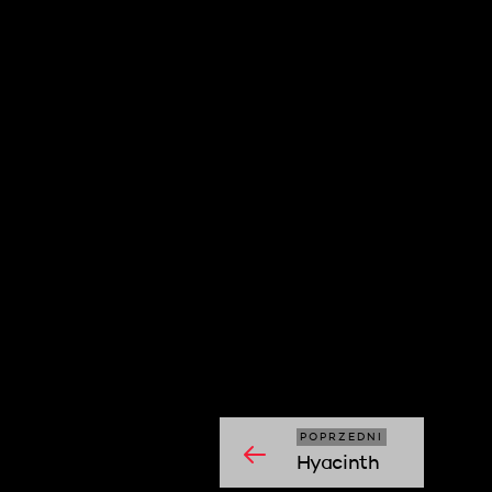
moshi mosh
POPRZEDNI
Hyacinth