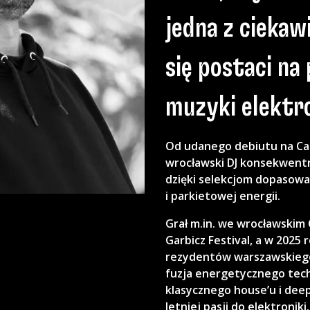
jedna z ciekaw
się postaci na 
muzyki elektro
Od udanego debiutu na Ca
wrocławski DJ konsekwent
dzięki selekcjom dopaso
i parkietowej energii.
Grał m.in. we wrocławskim C
Garbicz Festival, a w 2025 
rezydentów warszawskiego
fuzja energetycznego tech
klasycznego house’u i dee
letniej pasji do elektronik