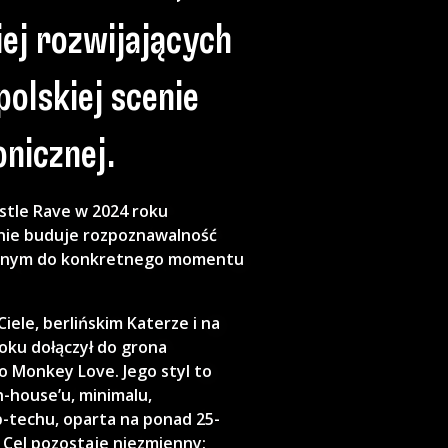
iej rozwijających
polskiej scenie
nicznej.
stle Rave w 2024 roku
nie buduje rozpoznawalność
wanym do konkretnego momentu
iele, berlińskim Katerze i na
roku dołączył do grona
 Monkey Love. Jego styl to
-house’u, minimalu,
p-techu, oparta na ponad 25-
i. Cel pozostaje niezmienny: