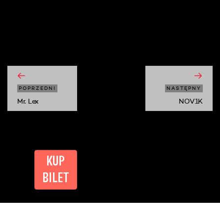
moshi moshi
POPRZEDNI
NASTĘPNY
Mr. Lex
NOV1K
KUP
BILET