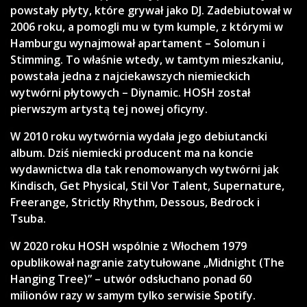
powstały płyty, które grywał jako DJ. Zadebiutował w
2006 roku, a pomogli mu w tym kumple, z którymi w
Hamburgu wynajmował apartament – Solomun i
Stimming. To właśnie wtedy, w tamtym mieszkaniu,
powstała jedna z najciekawszych niemieckich
wytwórni płytowych – Diynamic. HOSH został
pierwszym artystą tej nowej oficyny.
W 2010 roku wytwórnia wydała jego debiutancki
album. Dziś niemiecki producent ma na koncie
wydawnictwa dla tak renomowanych wytwórni jak
Kindisch, Get Physical, Stil Vor Talent, Supernature,
Freerange, Strictly Rhythm, Dessous, Bedrock i
Tsuba.
W 2020 roku HOSH wspólnie z Włochem 1979
opublikował nagranie zatytułowane „Midnight (The
Hanging Tree)” – utwór odsłuchano ponad 60
milionów razy w samym tylko serwisie Spotify.